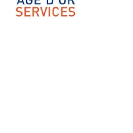
FORMATION AVENIR
PROFESSIONNEL
formationavenirprofessionnel@orange.fr
02.99.82.83.77
©2020 par Formation Avenir Professionnel. Créé avec